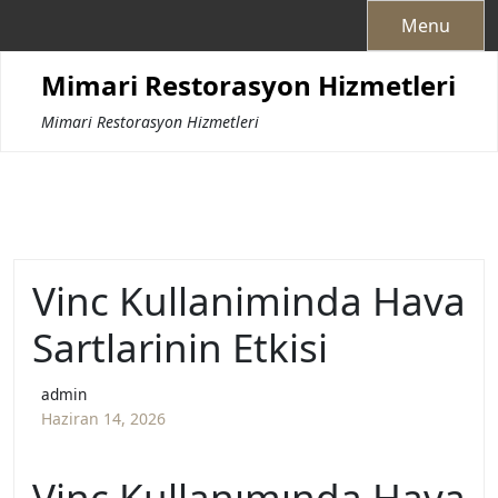
Skip
Menu
to
content
Mimari Restorasyon Hizmetleri
Mimari Restorasyon Hizmetleri
Vinc Kullaniminda Hava
Sartlarinin Etkisi
admin
Haziran 14, 2026
Vinç Kullanımında Hava