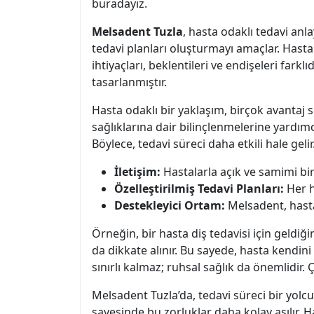
buradayız.
Melsadent Tuzla
, hasta odaklı tedavi anla
tedavi planları oluşturmayı amaçlar. Hastal
ihtiyaçları, beklentileri ve endişeleri farkl
tasarlanmıştır.
Hasta odaklı bir yaklaşım, birçok avantaj s
sağlıklarına dair bilinçlenmelerine yardımcı
Böylece, tedavi süreci daha etkili hale ge
İletişim:
Hastalarla açık ve samimi bir
Özelleştirilmiş Tedavi Planları:
Her h
Destekleyici Ortam:
Melsadent, hasta
Örneğin, bir hasta diş tedavisi için geldi
da dikkate alınır. Bu sayede, hasta kendini
sınırlı kalmaz; ruhsal sağlık da önemlidir. 
Melsadent Tuzla’da, tedavi süreci bir yolcu
sayesinde bu zorluklar daha kolay aşılır. H