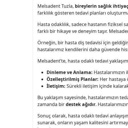
Melsadent Tuzla,
bireylerin sağlık ihtiya
farklılık gösteren tedavi planları oluştur
Hasta odaklılık, sadece hastanın fiziksel s
farklı bir hikaye ve deneyim taşır. Melsade
Örneğin, bir hasta diş tedavisi için geldiğ
hastalarımız kendilerini daha güvende his
Melsadent’te, hasta odaklı tedavi yaklaşı
Dinleme ve Anlama:
Hastalarımızın ih
Özelleştirilmiş Planlar:
Her hastaya ö
İletişim:
Sürekli iletişim içinde kalara
Bu yaklaşım sayesinde, hastalarımızın ted
zamanda bir
destek ağıdır
. Hastalarımızı
Sonuç olarak, hasta odaklı tedavi anlayışım
sunarak, onların yaşam kalitesini artırma