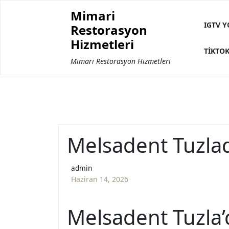
Skip
Mimari
to
IGTV Y
Restorasyon
content
Hizmetleri
TIKTOK
Mimari Restorasyon Hizmetleri
Melsadent Tuzlad
admin
Haziran 14, 2026
Melsadent Tuzla’