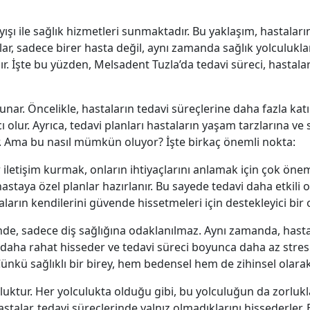
yışı ile sağlık hizmetleri sunmaktadır. Bu yaklaşım, hastaların
ar, sadece birer hasta değil, aynı zamanda sağlık yolculuklar
ıdır. İşte bu yüzden, Melsadent Tuzla’da tedavi süreci, hastala
unar. Öncelikle, hastaların tedavi süreçlerine daha fazla katı
 olur. Ayrıca, tedavi planları hastaların yaşam tarzlarına ve 
lir. Ama bu nasıl mümkün oluyor? İşte birkaç önemli nokta:
 iletişim kurmak, onların ihtiyaçlarını anlamak için çok öneml
astaya özel planlar hazırlanır. Bu sayede tedavi daha etkili o
ların kendilerini güvende hissetmeleri için destekleyici bir
ğinde, sadece diş sağlığına odaklanılmaz. Aynı zamanda, hasta
 daha rahat hisseder ve tedavi süreci boyunca daha az stres 
Çünkü sağlıklı bir birey, hem bedensel hem de zihinsel olarak 
luktur. Her yolculukta olduğu gibi, bu yolculuğun da zorlukla
astalar, tedavi süreçlerinde yalnız olmadıklarını hissederler.