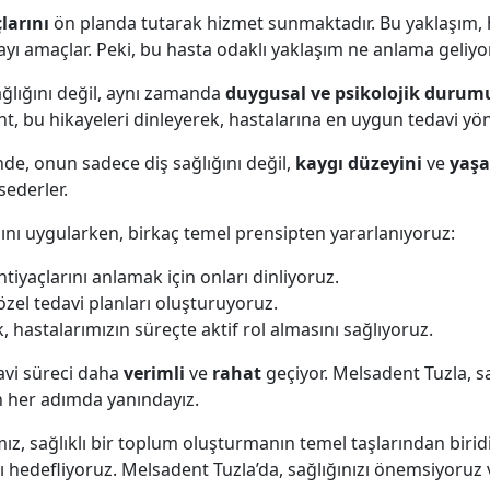
çlarını
ön planda tutarak hizmet sunmaktadır. Bu yaklaşım,
mayı amaçlar. Peki, bu hasta odaklı yaklaşım ne anlama geliyo
ağlığını değil, aynı zamanda
duygusal ve psikolojik duru
nt, bu hikayeleri dinleyerek, hastalarına en uygun tedavi yönt
inde, onun sadece diş sağlığını değil,
kaygı düzeyini
ve
yaşa
sederler.
mını uygularken, birkaç temel prensipten yararlanıyoruz:
tiyaçlarını anlamak için onları dinliyoruz.
zel tedavi planları oluşturuyoruz.
k, hastalarımızın süreçte aktif rol almasını sağlıyoruz.
avi süreci daha
verimli
ve
rahat
geçiyor. Melsadent Tuzla, sa
n her adımda yanındayız.
ız, sağlıklı bir toplum oluşturmanın temel taşlarından biridi
yı hedefliyoruz. Melsadent Tuzla’da, sağlığınızı önemsiyoru