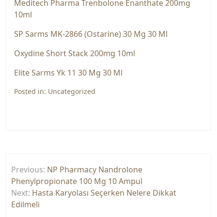
Medi̇tech Pharma Trenbolone Enanthate 200mg
10ml
SP Sarms MK-2866 (Ostarine) 30 Mg 30 Ml
Oxydine Short Stack 200mg 10ml
Elite Sarms Yk 11 30 Mg 30 Ml
Posted in:
Uncategorized
Yazı
Previous:
NP Pharmacy Nandrolone
gezinmesi
Phenylpropionate 100 Mg 10 Ampul
Next:
Hasta Karyolası Seçerken Nelere Dikkat
Edilmeli