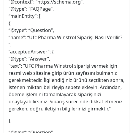
“@context”: “https://schema.org”,
“@type”: “FAQPage”,
“mainEntity”: [
{
“@type”: “Question”,
“name”: “Ufc Pharma Winstrol Siparişi Nasıl Verilir?
“,
“acceptedAnswer”: {
“@type”: “Answer”,
“text”: “UFC Pharma Winstrol siparişi vermek için
resmi web sitesine girip ürün sayfasını bulmanız
gerekmektedir. İlgilendiğiniz ürünü seçtikten sonra,
istenen miktarı belirleyip sepete ekleyin. Ardından,
ödeme işlemini tamamlayarak siparişinizi
onaylayabilirsiniz. Sipariş sürecinde dikkat etmeniz
gereken, doğru iletişim bilgilerinizi girmektir.”
},
“@type”: “Question”,