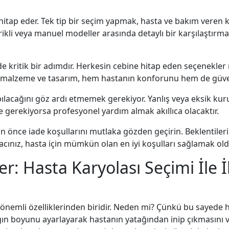
a hitap eder. Tek tip bir seçim yapmak, hasta ve bakım veren kiş
ktrikli veya manuel modeller arasında detaylı bir karşılaştırm
e kritik bir adımdır. Herkesin cebine hitap eden seçenekler
esiz malzeme ve tasarım, hem hastanın konforunu hem de güvenl
ılacağını göz ardı etmemek gerekiyor. Yanlış veya eksik ku
e gerekiyorsa profesyonel yardım almak akıllıca olacaktır.
n önce iade koşullarını mutlaka gözden geçirin. Beklentiler
macınız, hasta için mümkün olan en iyi koşulları sağlamak o
: Hasta Karyolası Seçimi İle İl
 önemli özelliklerinden biridir. Neden mi? Çünkü bu sayede h
ağın boyunu ayarlayarak hastanın yatağından inip çıkmasını 