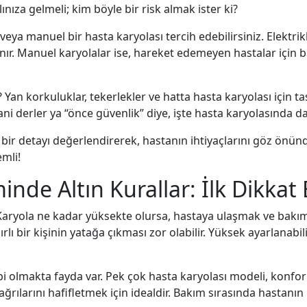
nıza gelmeli; kim böyle bir risk almak ister ki?
 veya manuel bir hasta karyolası tercih edebilirsiniz. Elektrik
r. Manuel karyolalar ise, hareket edemeyen hastalar için bi
an korkuluklar, tekerlekler ve hatta hasta karyolası için ta
ni derler ya “önce güvenlik” diye, işte hasta karyolasında da
r bir detayı değerlendirerek, hastanın ihtiyaçlarını göz ön
mli!
inde Altın Kurallar: İlk Dikkat
Karyola ne kadar yüksekte olursa, hastaya ulaşmak ve bakı
nırlı bir kişinin yatağa çıkması zor olabilir. Yüksek ayarlanab
i olmakta fayda var. Pek çok hasta karyolası modeli, konfor
ağrılarını hafifletmek için idealdir. Bakım sırasında hasta