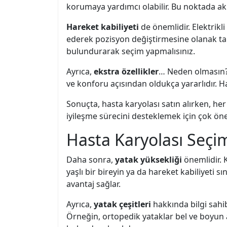
korumaya yardımcı olabilir. Bu noktada aklı
Hareket kabiliyeti
de önemlidir. Elektrikli
ederek pozisyon değiştirmesine olanak tanı
bulundurarak seçim yapmalısınız.
Ayrıca,
ekstra özellikler
… Neden olmasın? Y
ve konforu açısından oldukça yararlıdır. Ha
Sonuçta, hasta karyolası satın alırken, he
iyileşme sürecini desteklemek için çok öne
Hasta Karyolası Seçim
Daha sonra,
yatak yüksekliği
önemlidir. 
yaşlı bir bireyin ya da hareket kabiliyeti sı
avantaj sağlar.
Ayrıca,
yatak çeşitleri
hakkında bilgi sahib
Örneğin, ortopedik yataklar bel ve boyun 