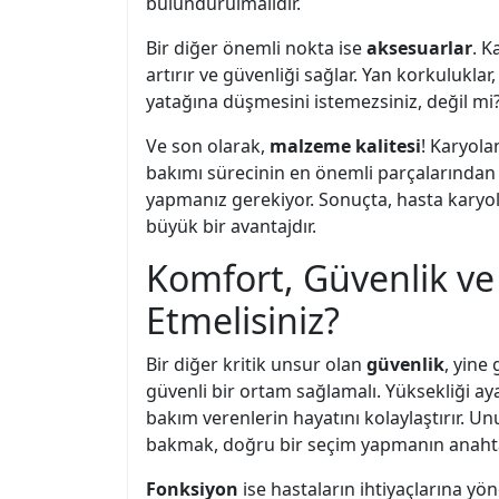
bulundurulmalıdır.
Bir diğer önemli nokta ise
aksesuarlar
. K
artırır ve güvenliği sağlar. Yan korkulukla
yatağına düşmesini istemezsiniz, değil mi
Ve son olarak,
malzeme kalitesi
! Karyola
bakımı sürecinin en önemli parçalarından b
yapmanız gerekiyor. Sonuçta, hasta karyola
büyük bir avantajdır.
Komfort, Güvenlik ve 
Etmelisiniz?
Bir diğer kritik unsur olan
güvenlik
, yine
güvenli bir ortam sağlamalı. Yüksekliği ay
bakım verenlerin hayatını kolaylaştırır. U
bakmak, doğru bir seçim yapmanın anahta
Fonksiyon
ise hastaların ihtiyaçlarına yö