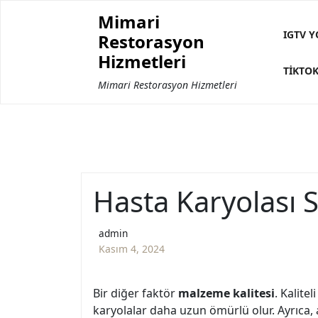
Skip
Mimari
to
IGTV Y
Restorasyon
content
Hizmetleri
TIKTOK
Mimari Restorasyon Hizmetleri
Hasta Karyolası 
admin
Kasım 4, 2024
Bir diğer faktör
malzeme kalitesi
. Kalite
karyolalar daha uzun ömürlü olur. Ayrıca, 