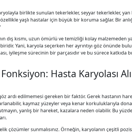
aryolayla birlikte sunulan tekerlekler, seyyar tekerlekler, yan k
r, özellikle yaşlı hastalar için büyük bir koruma sağlar. Bir 
?
nın dış kısmı, uzun ömürlü ve temizliği kolay malzemeden ya
iridir. Yani, karyola seçerken her ayrıntıyı göz önünde bulun
sı, iyileşme sürecinin bir parçasıdır ve bu sürece katkıda 
Fonksiyon: Hasta Karyolası Al
 göz ardı edilmemesi gereken bir faktör. Gerek hastanın hare
arlanabilir, kaymaz yüzeyler veya kenar korkuluklarıyla don
nutmayın, yanlış bir hareket, kazalara neden olabilir. Bu yü
rı.
nelik çözümler sunmalısınız. Örneğin, karyolanın çeşitli pozi