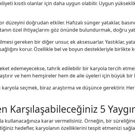
iliyeti kısıtlı olanlar için daha uygun olabilir. Uygun yüksekl
or düzeyini doğrudan etkiler. Hafızalı sünger yataklar, basın
astanın özel ihtiyaçlarını göz önünde bulundurmak, doğru yata
lmesi gereken bir diğer unsur, ek aksesuarlar. Yastıklar, yat
sağlığını korur. Özellikle bel ve boyun destekleriyle birlikte k
reket edemeyecekse, tahrik edilebilir bir karyola tercih etmek 
ştırır ve hem hemşireler hem de aile üyeleri için büyük bir k
 karyola seçmek, biraz araştırma ve düşünce gerektirir. Her 
en Karşılaşabileceğiniz 5 Yaygı
la kullanacağınıza karar vermelisiniz. Örneğin, bir süreliğin
niz hedefler, karyolanın özelliklerini tespit etmenizi sağlar.