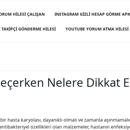
ORUM HILESI ÇALIŞAN
INSTAGRAM GIZLI HESAP GÖRME APK
 TAKIPÇI GÖNDERME HILESI
YOUTUBE YORUM ATMA HILESI
Seçerken Nelere Dikkat E
li bir hasta karyolası, dayanıklı olmalı ve zamanla aşınmama
antibakteriyel özellikleri olan malzemeler, hastanın enfeksiy