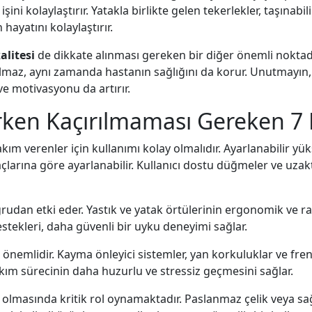
ni kolaylaştırır. Yatakla birlikte gelen tekerlekler, taşınabil
ayatını kolaylaştırır.
litesi
de dikkate alınması gereken bir diğer önemli noktadı
az, aynı zamanda hastanın sağlığını da korur. Unutmayın, d
e motivasyonu da artırır.
rken Kaçırılmaması Gereken 7 K
ım verenler için kullanımı kolay olmalıdır. Ayarlanabilir yük
tiyaçlarına göre ayarlanabilir. Kullanıcı dostu düğmeler ve u
udan etki eder. Yastık ve yatak örtülerinin ergonomik ve ra
destekleri, daha güvenli bir uyku deneyimi sağlar.
önemlidir. Kayma önleyici sistemler, yan korkuluklar ve frenl
 bakım sürecinin daha huzurlu ve stressiz geçmesini sağlar.
olmasında kritik rol oynamaktadır. Paslanmaz çelik veya sağ