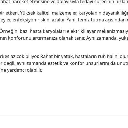
 rahat hareket etmesine ve dolayısıyla tedavi sürecinin hızla
 etken. Yüksek kaliteli malzemeler, karyolanın dayanıklılığın
zeyler, enfeksiyon riskini azaltır. Yani, temiz tutma açısından
 Örneğin, bazı hasta karyolaları elektrikli ayar mekanizmasıy
anın konforunu artırmanıza olanak tanır. Aynı zamanda, yukar
rkes az çok biliyor. Rahat bir yatak, hastaların ruh halini ol
ler değil, aynı zamanda estetik ve konfor unsurlarını da unu
ne yardımcı olabilir.