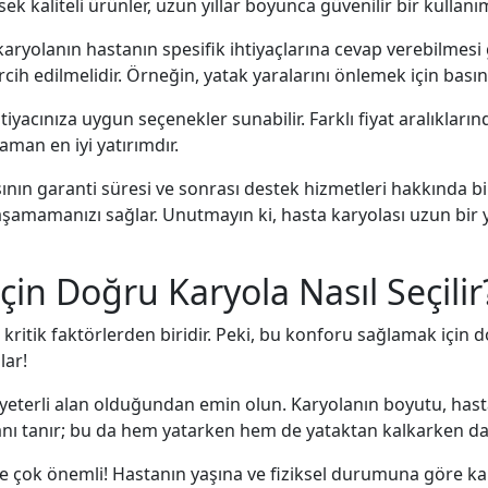
ek kaliteli ürünler, uzun yıllar boyunca güvenilir bir kullanı
olanın hastanın spesifik ihtiyaçlarına cevap verebilmesi gere
ercih edilmelidir. Örneğin, yatak yaralarını önlemek için bası
tiyacınıza uygun seçenekler sunabilir. Farklı fiyat aralıkla
man en iyi yatırımdır.
ının garanti süresi ve sonrası destek hizmetleri hakkında bil
şamamanızı sağlar. Unutmayın ki, hasta karyolası uzun bir y
çin Doğru Karyola Nasıl Seçilir
ritik faktörlerden biridir. Peki, bu konforu sağlamak için do
lar!
a yeterli alan olduğundan emin olun. Karyolanın boyutu, hast
lanı tanır; bu da hem yatarken hem de yataktan kalkarken d
de çok önemli! Hastanın yaşına ve fiziksel durumuna göre ka