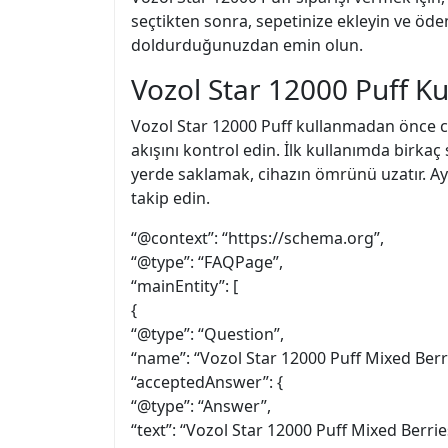
seçtikten sonra, sepetinize ekleyin ve ödem
doldurduğunuzdan emin olun.
Vozol Star 12000 Puff Ku
Vozol Star 12000 Puff kullanmadan önce ci
akışını kontrol edin. İlk kullanımda birkaç
yerde saklamak, cihazın ömrünü uzatır. Ayr
takip edin.
“@context”: “https://schema.org”,
“@type”: “FAQPage”,
“mainEntity”: [
{
“@type”: “Question”,
“name”: “Vozol Star 12000 Puff Mixed Berr
“acceptedAnswer”: {
“@type”: “Answer”,
“text”: “Vozol Star 12000 Puff Mixed Berri