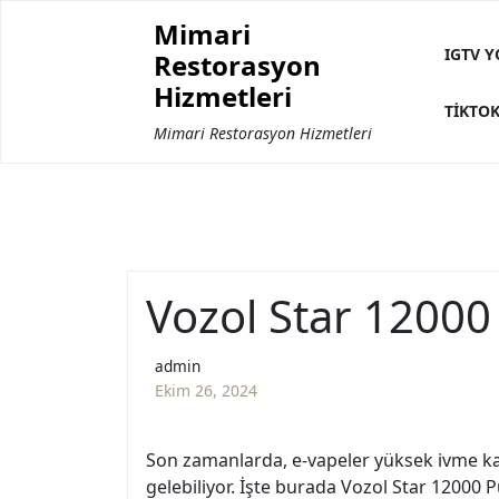
Skip
Mimari
to
IGTV Y
Restorasyon
content
Hizmetleri
TIKTOK
Mimari Restorasyon Hizmetleri
Vozol Star 12000 
admin
Ekim 26, 2024
Son zamanlarda, e-vapeler yüksek ivme ka
gelebiliyor. İşte burada Vozol Star 12000 P