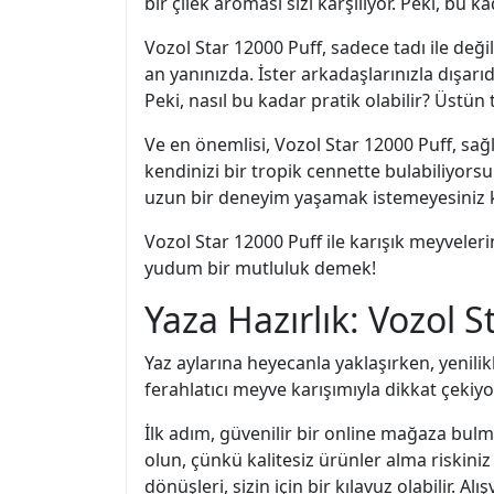
bir çilek aroması sizi karşılıyor. Peki, bu
Vozol Star 12000 Puff, sadece tadı ile deği
an yanınızda. İster arkadaşlarınızla dışar
Peki, nasıl bu kadar pratik olabilir? Üstü
Ve en önemlisi, Vozol Star 12000 Puff, sağl
kendinizi bir tropik cennette bulabiliyorsu
uzun bir deneyim yaşamak istemeyesiniz 
Vozol Star 12000 Puff ile karışık meyveleri
yudum bir mutluluk demek!
Yaza Hazırlık: Vozol S
Yaz aylarına heyecanla yaklaşırken, yenilik
ferahlatıcı meyve karışımıyla dikkat çekiyo
İlk adım, güvenilir bir online mağaza bulma
olun, çünkü kalitesiz ürünler alma riskiniz
dönüşleri, sizin için bir kılavuz olabilir. Al