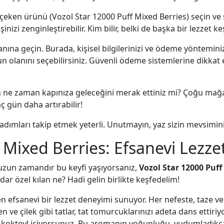
 çeken ürünü (Vozol Star 12000 Puff Mixed Berries) seçin v
inizi zenginleştirebilir. Kim bilir, belki de başka bir lezzet k
ına geçin. Burada, kişisel bilgilerinizi ve ödeme yönteminiz
 olanını seçebilirsiniz. Güvenli ödeme sistemlerine dikkat 
ne zaman kapınıza geleceğini merak ettiniz mi? Çoğu mağaza
ç gün daha artırabilir!
adımları takip etmek yeterli. Unutmayın, yaz sizin mevsimini
 Mixed Berries: Efsanevi Lezze
uzun zamandır bu keyfi yaşıyorsanız,
Vozol Star 12000 Puff
ar özel kılan ne? Hadi gelin birlikte keşfedelim!
 efsanevi bir lezzet deneyimi sunuyor. Her nefeste, taze ve 
e çilek gibi tatlar, tat tomurcuklarınızı adeta dans ettiriy
 kokteyl içiyorsunuz. Bu aromanın yoğunluğu, yudumladıkça 