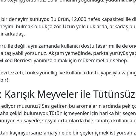
ir deneyim sunuyor. Bu ürün, 12,000 nefes kapasitesi ile di
eneyimi bulmak oldukça zor. Uzun yolculuklarda, arkadaş bu
ir arkadaş.
ü ile değil, aynı zamanda kullanıcı dostu tasarımı ile de öne ç
kla taşıyabiliyorsunuz. Akşam yemeğinde, parkta yürüyüş yapa
Mixed Berries’i yanınıza almak için mükemmel bir sebep.
evi lezzeti, fonksiyonelliği ve kullanıcı dostu yapısıyla vap
bir!
: Karışık Meyveler ile Tütünsüz
diyor musunuz? Ses getiren bu aromaların ardında pek çok 
 daha çekici bulunuyor. Tütün içmeyenler için harika bir se
unuyor. Bu sayede, sosyal ortamlarda bile rahatça kullanılabil
an kaçınıyorsanız ama yine de bir şeyler içmek istiyorsanız,