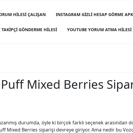
ORUM HILESI ÇALIŞAN
INSTAGRAM GIZLI HESAP GÖRME APK
 TAKIPÇI GÖNDERME HILESI
YOUTUBE YORUM ATMA HILESI
Puff Mixed Berries Sipar
zanmış durumda, öyle ki birçok farklı seçenek arasından do
uff Mixed Berries siparişi devreye giriyor. Ama nedir bu Vozo