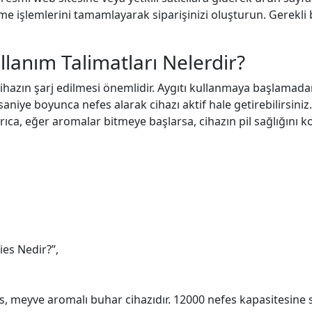
e işlemlerini tamamlayarak siparişinizi oluşturun. Gerekli b
llanım Talimatları Nelerdir?
hazın şarj edilmesi önemlidir. Aygıtı kullanmaya başlamada
 saniye boyunca nefes alarak cihazı aktif hale getirebilirsini
ıca, eğer aromalar bitmeye başlarsa, cihazın pil sağlığını k
ies Nedir?”,
es, meyve aromalı buhar cihazıdır. 12000 nefes kapasitesine 