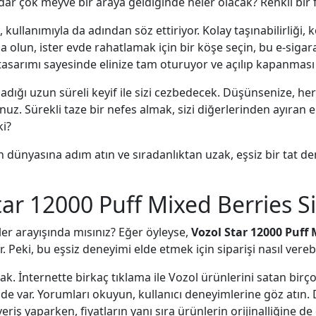
 kadar çok meyve bir araya geldiğinde neler olacak? Renkli bir
l, kullanımıyla da adından söz ettiriyor. Kolay taşınabilirliğ
ıda olun, ister evde rahatlamak için bir köşe seçin, bu e-s
n tasarımı sayesinde elinize tam oturuyor ve açılıp kapanması
adığı uzun süreli keyif ile sizi cezbedecek. Düşünsenize, he
nuz. Sürekli taze bir nefes almak, sizi diğerlerinden ayıran 
ki?
n dünyasına adım atın ve sıradanlıktan uzak, eşsiz bir tat de
tar 12000 Puff Mixed Berries Sip
ler arayışında mısınız? Eğer öyleyse,
Vozol Star 12000 Puff 
r. Peki, bu eşsiz deneyimi elde etmek için siparişi nasıl vereb
k. İnternette birkaç tıklama ile Vozol ürünlerini satan birçok
 de var. Yorumları okuyun, kullanıcı deneyimlerine göz atın. 
ışveriş yaparken, fiyatların yanı sıra ürünlerin orijinalliğine de