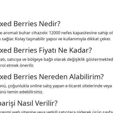
ixed Berries Nedir?
 aromalı buhar cihazıdır. 12000 nefes kapasitesine sahip ola
ağlar. Kolay taşınabilir yapısı ve kullanımıyla dikkat çeker.
xed Berries Fiyatı Ne Kadar?
tı, satıcıya ve bölgeye bağlı olarak değişiklik göstermektedir
rol etmek önerilir.
ixed Berries Nereden Alabilirim?
ü, çoğunlukla online satış yapan e-ticaret sitelerinde veya 
ünü temin edebilirsiniz.
rişi Nasıl Verilir?
 resmi web sitesine veya yetkili satıcılara giderek ürün sayfa