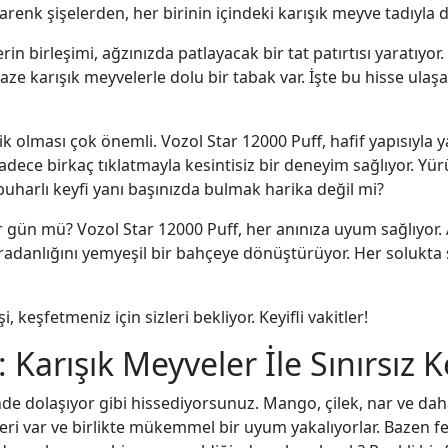
nk şişelerden, her birinin içindeki karışık meyve tadıyla 
in birleşimi, ağzınızda patlayacak bir tat patırtısı yaratıyo
ze karışık meyvelerle dolu bir tabak var. İşte bu hisse ulaş
ik olması çok önemli. Vozol Star 12000 Puff, hafif yapısıyla
sadece birkaç tıklatmayla kesintisiz bir deneyim sağlıyor. Y
harlı keyfi yanı başınızda bulmak harika değil mi?
gün mü? Vozol Star 12000 Puff, her anınıza uyum sağlıyor. Ak
radanlığını yemyeşil bir bahçeye dönüştürüyor. Her solukta 
 keşfetmeniz için sizleri bekliyor. Keyifli vakitler!
 Karışık Meyveler İle Sınırsız K
de dolaşıyor gibi hissediyorsunuz. Mango, çilek, nar ve daha
ri var ve birlikte mükemmel bir uyum yakalıyorlar. Bazen fe