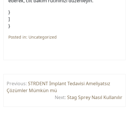
ederek, cilt bakım rutininizi düzenleyin.”
}
]
}
Posted in:
Uncategorized
Yazı
Previous:
STRDENT İmplant Tedavisi Ameliyatsız
gezinmesi
Çözümler Mümkün mü
Next:
Stag Sprey Nasıl Kullanılır