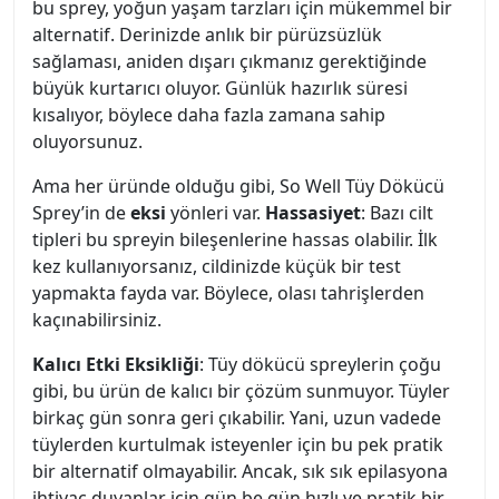
bu sprey, yoğun yaşam tarzları için mükemmel bir
alternatif. Derinizde anlık bir pürüzsüzlük
sağlaması, aniden dışarı çıkmanız gerektiğinde
büyük kurtarıcı oluyor. Günlük hazırlık süresi
kısalıyor, böylece daha fazla zamana sahip
oluyorsunuz.
Ama her üründe olduğu gibi, So Well Tüy Dökücü
Sprey’in de
eksi
yönleri var.
Hassasiyet
: Bazı cilt
tipleri bu spreyin bileşenlerine hassas olabilir. İlk
kez kullanıyorsanız, cildinizde küçük bir test
yapmakta fayda var. Böylece, olası tahrişlerden
kaçınabilirsiniz.
Kalıcı Etki Eksikliği
: Tüy dökücü spreylerin çoğu
gibi, bu ürün de kalıcı bir çözüm sunmuyor. Tüyler
birkaç gün sonra geri çıkabilir. Yani, uzun vadede
tüylerden kurtulmak isteyenler için bu pek pratik
bir alternatif olmayabilir. Ancak, sık sık epilasyona
ihtiyaç duyanlar için gün be gün hızlı ve pratik bir