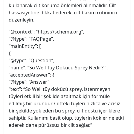
kullanarak cilt koruma önlemleri alınmalıdır. Cilt
hassasiyetine dikkat ederek, cilt bakım rutininizi
düzenleyin.
“@context”: “https://schema.org”,
“@type”: “FAQPage”,
“mainEntity”: [
{
“@type”: “Question”,
“name”: “So Well Tüy Dökücü Sprey Nedir? “,
“acceptedAnswer”: {
“@type”: “Answer”,
“text”: “So Well tüy dökücü sprey, istenmeyen
tüyleri etkili bir şekilde azaltmak için formüle
edilmiş bir üründür. Ciltteki tüyleri hızlıca ve acısız
bir şekilde yok eden bu sprey, cilt dostu içeriklere
sahiptir. Kullanımı basit olup, tüylerin köklerine etki
ederek daha pürüzsüz bir cilt sağlar.”