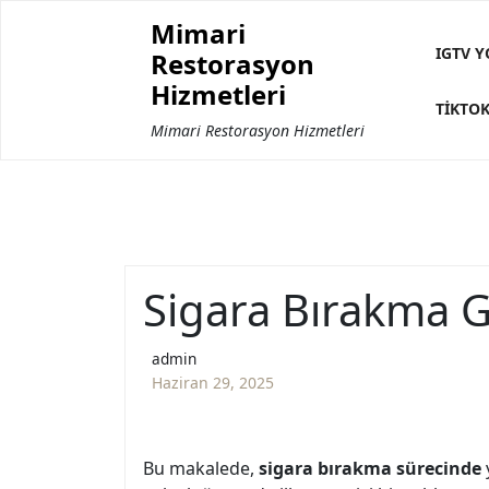
Skip
Mimari
to
IGTV Y
Restorasyon
content
Hizmetleri
TIKTOK
Mimari Restorasyon Hizmetleri
Sigara Bırakma G
admin
Haziran 29, 2025
Bu makalede,
sigara bırakma sürecinde