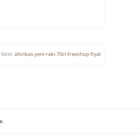
Next:
altinbas-yeni-raki-70cl-freeshop-fiyat
e
.