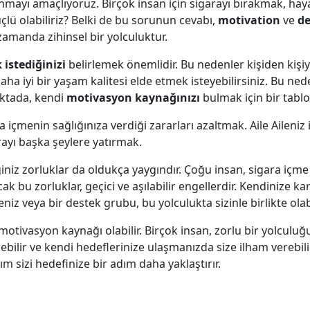
nmayı amaçlıyoruz. Birçok insan için sigarayı bırakmak, haya
çlü olabiliriz? Belki de bu sorunun cevabı,
motivation
ve
de
zamanda zihinsel bir yolculuktur.
istediğinizi
belirlemek önemlidir. Bu nedenler kişiden kişiye
ha iyi bir yaşam kalitesi elde etmek isteyebilirsiniz. Bu ned
oktada, kendi
motivasyon kaynağınızı
bulmak için bir tablo
içmenin sağlığınıza verdiği zararları azaltmak. Aile Aileniz 
yı başka şeylere yatırmak.
niz zorluklar da oldukça yaygındır. Çoğu insan, sigara içme
 bu zorluklar, geçici ve aşılabilir engellerdir. Kendinize ka
niz veya bir destek grubu, bu yolculukta sizinle birlikte ola
motivasyon kaynağı olabilir. Birçok insan, zorlu bir yolculu
rebilir ve kendi hedeflerinize ulaşmanızda size ilham verebilir
 sizi hedefinize bir adım daha yaklaştırır.