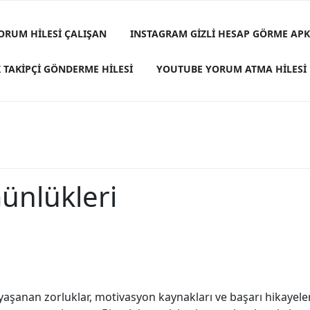
ORUM HILESI ÇALIŞAN
INSTAGRAM GIZLI HESAP GÖRME APK
 TAKIPÇI GÖNDERME HILESI
YOUTUBE YORUM ATMA HILESI
ünlükleri
yaşanan zorluklar, motivasyon kaynakları ve başarı hikayeler