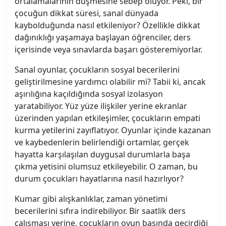
ortalamalarının düşmesine sebep oluyor. Peki, bir
çocuğun dikkat süresi, sanal dünyada
kaybolduğunda nasıl etkileniyor? Özellikle dikkat
dağınıklığı yaşamaya başlayan öğrenciler, ders
içerisinde veya sınavlarda başarı gösteremiyorlar.
Sanal oyunlar, çocukların sosyal becerilerini
geliştirilmesine yardımcı olabilir mi? Tabii ki, ancak
aşırılığına kaçıldığında sosyal izolasyon
yaratabiliyor. Yüz yüze ilişkiler yerine ekranlar
üzerinden yapılan etkileşimler, çocukların empati
kurma yetilerini zayıflatıyor. Oyunlar içinde kazanan
ve kaybedenlerin belirlendiği ortamlar, gerçek
hayatta karşılaşılan duygusal durumlarla başa
çıkma yetisini olumsuz etkileyebilir. O zaman, bu
durum çocukları hayatlarına nasıl hazırlıyor?
Kumar gibi alışkanlıklar, zaman yönetimi
becerilerini sıfıra indirebiliyor. Bir saatlik ders
çalışması yerine, çocukların oyun başında geçirdiği