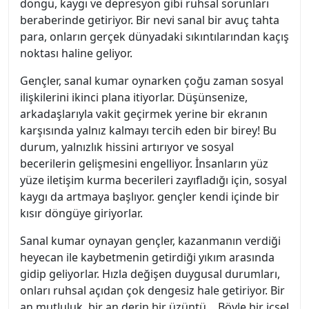
döngü, kaygı ve depresyon gibi ruhsal sorunları
beraberinde getiriyor. Bir nevi sanal bir avuç tahta
para, onların gerçek dünyadaki sıkıntılarından kaçış
noktası haline geliyor.
Gençler, sanal kumar oynarken çoğu zaman sosyal
ilişkilerini ikinci plana itiyorlar. Düşünsenize,
arkadaşlarıyla vakit geçirmek yerine bir ekranın
karşısında yalnız kalmayı tercih eden bir birey! Bu
durum, yalnızlık hissini artırıyor ve sosyal
becerilerin gelişmesini engelliyor. İnsanların yüz
yüze iletişim kurma becerileri zayıfladığı için, sosyal
kaygı da artmaya başlıyor. gençler kendi içinde bir
kısır döngüye giriyorlar.
Sanal kumar oynayan gençler, kazanmanın verdiği
heyecan ile kaybetmenin getirdiği yıkım arasında
gidip geliyorlar. Hızla değişen duygusal durumları,
onları ruhsal açıdan çok dengesiz hale getiriyor. Bir
an mutluluk, bir an derin bir üzüntü… Böyle bir içsel