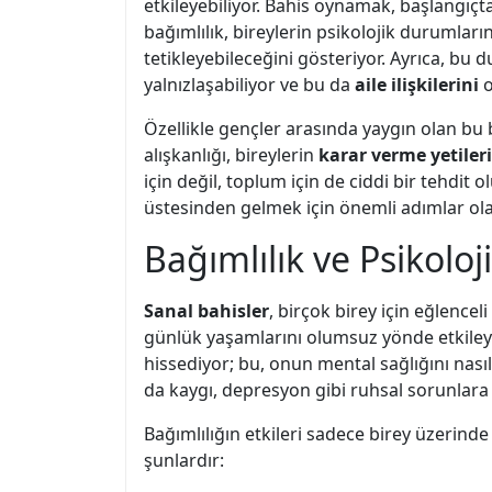
etkileyebiliyor. Bahis oynamak, başlangıçt
bağımlılık, bireylerin psikolojik durumların
tetikleyebileceğini gösteriyor. Ayrıca, bu
yalnızlaşabiliyor ve bu da
aile ilişkilerini
o
Özellikle gençler arasında yaygın olan bu 
alışkanlığı, bireylerin
karar verme yetiler
için değil, toplum için de ciddi bir tehdi
üstesinden gelmek için önemli adımlar olab
Bağımlılık ve Psikoloji
Sanal bahisler
, birçok birey için eğlencel
günlük yaşamlarını olumsuz yönde etkile
hissediyor; bu, onun mental sağlığını nası
da kaygı, depresyon gibi ruhsal sorunlara y
Bağımlılığın etkileri sadece birey üzerind
şunlardır: