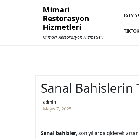
Skip
Mimari
to
IGTV Y
Restorasyon
content
Hizmetleri
TIKTOK
Mimari Restorasyon Hizmetleri
Sanal Bahislerin 
admin
Mayıs 7, 2025
Sanal bahisler
, son yıllarda giderek arta