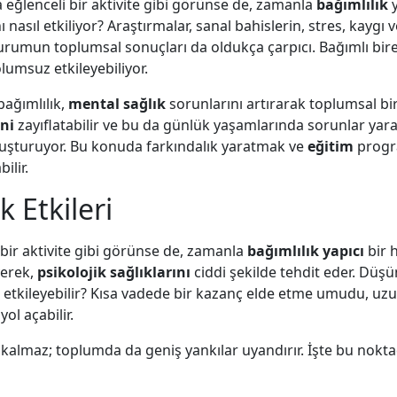
a eğlenceli bir aktivite gibi görünse de, zamanla
bağımlılık
y
ı nasıl etkiliyor? Araştırmalar, sanal bahislerin, stres, kayg
 durumun toplumsal sonuçları da oldukça çarpıcı. Bağımlı bir
lumsuz etkileyebiliyor.
bağımlılık,
mental sağlık
sorunlarını artırarak toplumsal bi
ini
zayıflatabilir ve bu da günlük yaşamlarında sorunlar yarata
t oluşturuyor. Bu konuda farkındalık yaratmak ve
eğitim
progr
ilir.
k Etkileri
i bir aktivite gibi görünse de, zamanla
bağımlılık yapıcı
bir h
yerek,
psikolojik sağlıklarını
ciddi şekilde tehdit eder. Düşün
l etkileyebilir? Kısa vadede bir kazanç elde etme umudu, uz
ol açabilir.
e kalmaz; toplumda da geniş yankılar uyandırır. İşte bu nokta