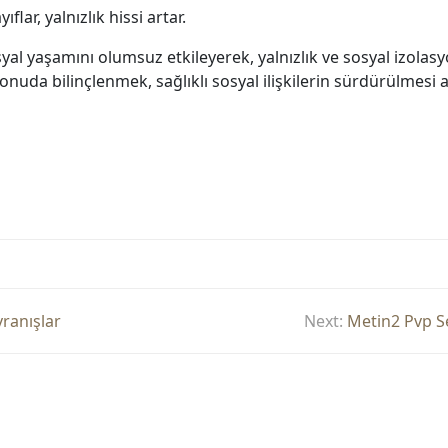
lar, yalnızlık hissi artar.
syal yaşamını olumsuz etkileyerek, yalnızlık ve sosyal izolasy
onuda bilinçlenmek, sağlıklı sosyal ilişkilerin sürdürülmesi
vranışlar
Next:
Metin2 Pvp Se