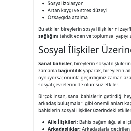
Sosyal izolasyon
Artan kaygı ve stres düzeyi
Özsaygıda azalma
Bu etkiler, bireylerin sosyal ilişkilerini zay
sağlığını
tehdit eden ve toplumsal yapıyı s
Sosyal İlişkiler Üzerin
Sanal bahisler
, bireylerin sosyal ilişkile
zamanla
bağımlılık
yaparak, bireylerin ail
oynuyorsa; onunla geçirdiğiniz zaman azalır,
sosyal çevrelerini de olumsuz etkiler.
Birçok insan, sanal bahislerin getirdiği he
arkadaş buluşmaları gibi önemli anları kaç
bahislerin sosyal ilişkiler üzerindeki etki
Aile İlişkileri:
Bahis bağımlılığı, aile içi
Arkadaşlıklar:
Arkadaşlarla geçirilen k