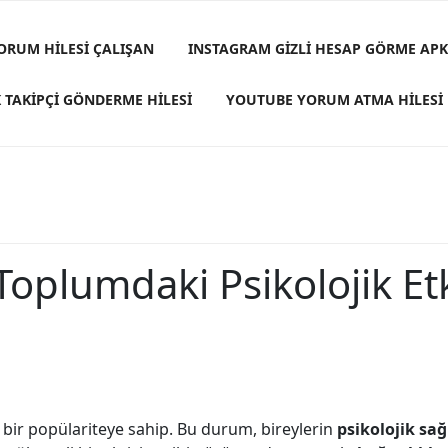
ORUM HILESI ÇALIŞAN
INSTAGRAM GIZLI HESAP GÖRME APK
 TAKIPÇI GÖNDERME HILESI
YOUTUBE YORUM ATMA HILESI
Toplumdaki Psikolojik Etk
n bir popülariteye sahip. Bu durum, bireylerin
psikolojik sağ