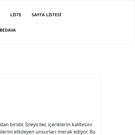
LISTE
SAYFA LISTESI
 BEDAVA
ı
iridir. İzleyiciler, içeriklerin kalitesini
mlerini etkileyen unsurları merak ediyor. Bu