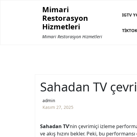
Skip
Mimari
to
IGTV Y
Restorasyon
content
Hizmetleri
TIKTOK
Mimari Restorasyon Hizmetleri
Sahadan TV çevri
admin
Kasım 27, 2025
Sahadan TV
‘nin çevrimiçi izleme performa
ve akış hızını bekler. Peki, bu performansı