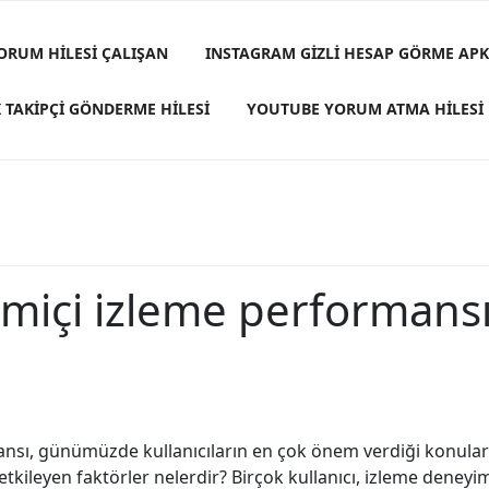
ORUM HILESI ÇALIŞAN
INSTAGRAM GIZLI HESAP GÖRME APK
 TAKIPÇI GÖNDERME HILESI
YOUTUBE YORUM ATMA HILESI
miçi izleme performans
nsı, günümüzde kullanıcıların en çok önem verdiği konulardan b
 etkileyen faktörler nelerdir? Birçok kullanıcı, izleme deneyi