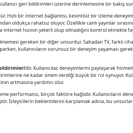
llanıcı geri bildirimleri üzerine derinlemesine bir bakış su
r. Hızlı bir internet bağlantısı, kesintisiz bir izleme deneyim
rumdan oldukça rahatsız oluyor. Özellikle canlı yayınlar sıras
da internet hızının yeterli olup olmadığını kontrol etmekte fa
lmemesi gereken bir diğer unsurdur. Sahadan TV, farklı cihazl
yaparken, kullanıcıların sorunsuz bir deneyim yaşaması gerek
bildirimleri
‘dir. Kullanıcılar, deneyimlerini paylaşarak hizme
irimlerine ne kadar önem verdiği büyük bir rol oynuyor. Kullan
sinin artmasına yardımcı olur.
me performansı, birçok faktöre bağlıdır. Kullanıcıların deneyi
ptir. İzleyicilerin beklentilerini karşılamak adına, bu unsur