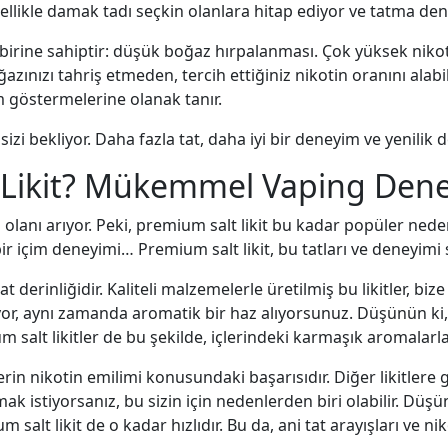
zellikle damak tadı seçkin olanlara hitap ediyor ve tatma de
n birine sahiptir: düşük boğaz hırpalanması. Çok yüksek niko
zınızı tahriş etmeden, tercih ettiğiniz nikotin oranını alabi
 göstermelerine olanak tanır.
sizi bekliyor. Daha fazla tat, daha iyi bir deneyim ve yenilik 
Likit? Mükemmel Vaping Deney
anı arıyor. Peki, premium salt likit bu kadar popüler neden
ir içim deneyimi… Premium salt likit, bu tatları ve deneyimi
at derinliğidir. Kaliteli malzemelerle üretilmiş bu likitler, b
yor, aynı zamanda aromatik bir haz alıyorsunuz. Düşünün ki,
um salt likitler de bu şekilde, içlerindeki karmaşık aromalarl
rin nikotin emilimi konusundaki başarısıdır. Diğer likitlere g
istiyorsanız, bu sizin için nedenlerden biri olabilir. Düşünü
m salt likit de o kadar hızlıdır. Bu da, ani tat arayışları ve 