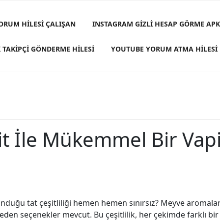
ORUM HILESI ÇALIŞAN
INSTAGRAM GIZLI HESAP GÖRME APK
 TAKIPÇI GÖNDERME HILESI
YOUTUBE YORUM ATMA HILESI
it İle Mükemmel Bir Va
unduğu tat çeşitliliği hemen hemen sınırsız? Meyve aromaları
den seçenekler mevcut. Bu çeşitlilik, her çekimde farklı bi