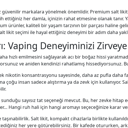
z güvenilir markalara yönelmek önemlidir. Premium salt likit, 
cih ettiğiniz her damla, içinizin rahat etmesine olanak tanır.
ium ürünler, kaliteli bir yaşam tarzının bir parçası haline geli
 likit seçimi ile hayal ettiğiniz deneyimi bir adım daha yakla
arı: Vaping Deneyiminizi Zirveye
n daha hızlı emilmesini sağlayarak acı bir boğaz hissi yaratmad
rsunuz ve aniden kendinizi rahatlamış hissediyorsunuz. Bu, i
ek nikotin konsantrasyonu sayesinde, daha az pufla daha faz
ma çoğu insan sadece alıştırma ya da zevk için kullanıyor. Sal
lir.
in sunduğu sayısız tat seçeneği mevcut. Bu, her zevke hitap 
ler… Hangi ruh hali için hangi aromayı seçeceğinize karar v
 taşınabilirlik. Salt likit, kompakt cihazlarla birlikte kulla
tediğiniz her yere götürebilirsiniz. Bir kafede otururken, ar