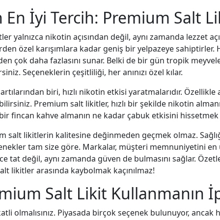
 En İyi Tercih: Premium Salt Li
tler yalnızca nikotin açısından değil, aynı zamanda lezzet aç
erden özel karışımlara kadar geniş bir yelpazeye sahiptirler
den çok daha fazlasını sunar. Belki de bir gün tropik meyvele
iniz. Seçeneklerin çeşitliliği, her anınızı özel kılar.
rtılarından biri, hızlı nikotin etkisi yaratmalarıdır. Özellik
irsiniz. Premium salt likitler, hızlı bir şekilde nikotin alman
, bir fincan kahve almanın ne kadar çabuk etkisini hissetmek
 salt likitlerin kalitesine değinmeden geçmek olmaz. Sağl
çenekler tam size göre. Markalar, müşteri memnuniyetini en ü
dece tat değil, aynı zamanda güven de bulmasını sağlar. Özetl
lt likitler arasında kaybolmak kaçınılmaz!
mium Salt Likit Kullanmanın İp
katli olmalısınız. Piyasada birçok seçenek bulunuyor, ancak he