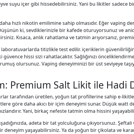
yve suyu içer gibi hissedebilirsiniz. Yani bu likitler sadece b
in daha hızlı nikotin emilimine sahip olmasıdır. Eğer vaping d
in! Düşünün ki, sevdiklerinizle bir kafede oturuyorsunuz ve an
lirsiniz. Kısaca, anlık rahatlama ve tatmin arıyorsanız, prem
aboratuvarlarda titizlikle test edilir. içeriklerin güvenilirliği
aki güvence hissi sizi rahatlacaktır. Sağlığınızı önceliklendir
rumuş olursunuz. Vaping deneyiminizi bir üst seviyeye taşıy
: Premium Salt Likit ile Hadi 
ar tarafından üretilen, yoğun tat profillerine sahip e-likitlerdi
ikitlere göre daha akıcı bir içim deneyimi sunar. Düşük watt 
zlandırır. Yani, birkaç nefeste tatmin olma hissini yaşayabili
 yaşadığınızda, adeta bir tat yolculuğuna çıkıyorsunuz. Şeft
bir deneyim yaşayabilirsiniz. Ya da yoğun bir çikolata ve kara