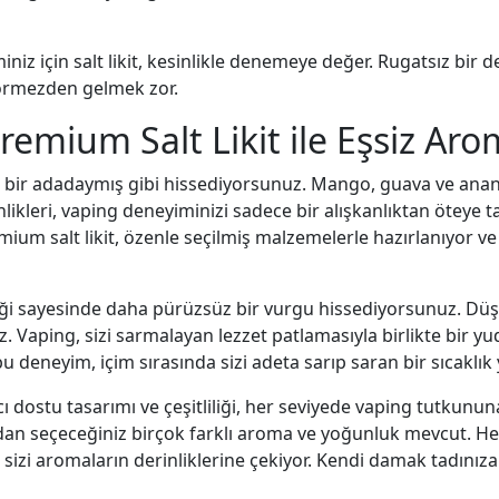
niz için salt likit, kesinlikle denemeye değer. Rugatsız bir 
görmezden gelmek zor.
emium Salt Likit ile Eşsiz Aro
 bir adadaymış gibi hissediyorsunuz. Mango, guava ve ananası
likleri, vaping deneyiminizi sadece bir alışkanlıktan öteye
emium salt likit, özenle seçilmiş malzemelerle hazırlanıyor 
çeriği sayesinde daha pürüzsüz bir vurgu hissediyorsunuz. Dü
. Vaping, sizi sarmalayan lezzet patlamasıyla birlikte bir y
bu deneyim, içim sırasında sizi adeta sarıp saran bir sıcaklık 
ıcı dostu tasarımı ve çeşitliliği, her seviyede vaping tutkunun
ından seçeceğiniz birçok farklı aroma ve yoğunluk mevcut. Her
izi aromaların derinliklerine çekiyor. Kendi damak tadınıza 