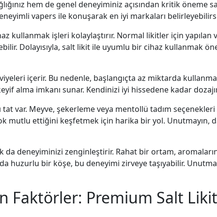
lığınız hem de genel deneyiminiz açısından kritik öneme sah
neyimli vapers ile konuşarak en iyi markaları belirleyebilirsi
haz kullanmak işleri kolaylaştırır. Normal likitler için yapılan v
ir. Dolayısıyla, salt likit ile uyumlu bir cihaz kullanmak ö
viyeleri içerir. Bu nedenle, başlangıçta az miktarda kullanmak 
yif alma imkanı sunar. Kendinizi iyi hissedene kadar dozajın
 tat var. Meyve, şekerleme veya mentollü tadım seçenekleri ar
çok mutlu ettiğini keşfetmek için harika bir yol. Unutmayın,
a deneyiminizi zenginleştirir. Rahat bir ortam, aromaların 
a da huzurlu bir köşe, bu deneyimi zirveye taşıyabilir. Unut
an Faktörler: Premium Salt Lik