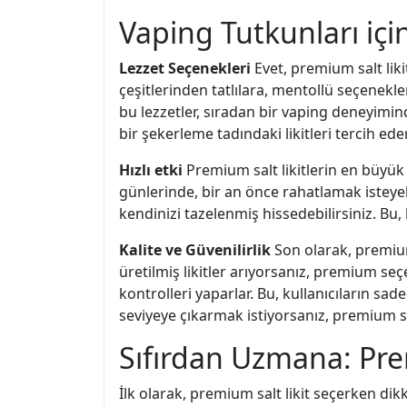
Vaping Tutkunları için
Lezzet Seçenekleri
Evet, premium salt liki
çeşitlerinden tatlılara, mentollü seçenekl
bu lezzetler, sıradan bir vaping deneyimin
bir şekerleme tadındaki likitleri tercih eders
Hızlı etki
Premium salt likitlerin en büyük a
günlerinde, bir an önce rahatlamak isteyebil
kendinizi tazelenmiş hissedebilirsiniz. Bu
Kalite ve Güvenilirlik
Son olarak, premium
üretilmiş likitler arıyorsanız, premium se
kontrolleri yaparlar. Bu, kullanıcıların sa
seviyeye çıkarmak istiyorsanız, premium sa
Sıfırdan Uzmana: Pre
İlk olarak, premium salt likit seçerken dik