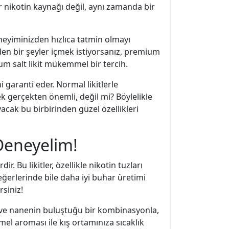
ir nikotin kaynağı değil, aynı zamanda bir
eneyiminizden hızlıca tatmin olmayı
iden bir şeyler içmek istiyorsanız, premium
ium salt likit mükemmel bir tercih.
ni garanti eder. Normal likitlerle
mek gerçekten önemli, değil mi? Böylelikle
acak bu birbirinden güzel özellikleri
Deneyelim!
r. Bu likitler, özellikle nikotin tuzları
değerlerinde bile daha iyi buhar üretimi
rsiniz!
ali ve nanenin buluştuğu bir kombinasyonla,
mel aroması ile kış ortamınıza sıcaklık