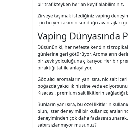
bir trafikteyken her an keyif alabilirsiniz.
Zirveye taşımak istediğiniz vaping deneyimi
için bu yeni akımın sunduğu avantajları 
Vaping Dünyasında Pr
Düşünün ki, her nefeste kendinizi tropikal
günlerine geri götürüyor. Aromaların derin
bir zevk yolculuğuna çıkarıyor. Her bir pr
bıraktığı tat ile anlaşılıyor.
Göz alıcı aromaların yanı sıra, nic salt i
boğazda yakıcılık hissine veda ediyorsunuz
Kısacası, premium salt likitlerin sağladığı 
Bunların yanı sıra, bu özel likitlerin kullan
olun, ister deneyimli bir kullanıcı; aralar
deneyiminden çok daha fazlasını sunarak, s
sabırsızlanmıyor musunuz?