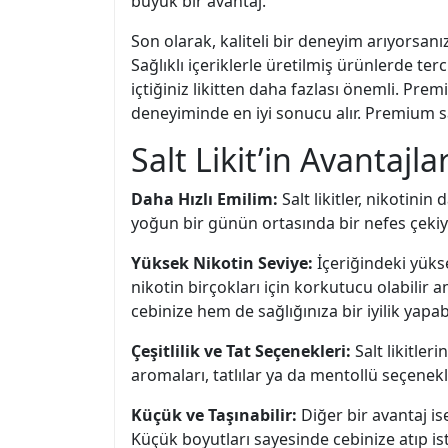
büyük bir avantaj.
Son olarak, kaliteli bir deneyim arıyorsanı
Sağlıklı içeriklerle üretilmiş ürünlerde ter
içtiğiniz likitten daha fazlası önemli. Prem
deneyiminde en iyi sonucu alır. Premium salt
Salt Likit’in Avantajl
Daha Hızlı Emilim:
Salt likitler, nikotini
yoğun bir günün ortasında bir nefes çekiyo
Yüksek Nikotin Seviye:
İçeriğindeki yüks
nikotin birçokları için korkutucu olabilir a
cebinize hem de sağlığınıza bir iyilik yapabi
Çeşitlilik ve Tat Seçenekleri:
Salt likitler
aromaları, tatlılar ya da mentollü seçenek
Küçük ve Taşınabilir:
Diğer bir avantaj ise
Küçük boyutları sayesinde cebinize atıp is