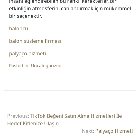
insanı eğlendirebilen bu renkli karakterler, bir
etkinliğin atmosferini canlandırmak için mükemmel
bir seçenektir.
baloncu
balon süsleme firması
palyaço hizmeti
Posted in:
Uncategorized
Yazı
Previous:
TikTok Beğeni Satın Alma Hizmetleri İle
gezinmesi
Hedef Kitlenize Ulaşın
Next:
Palyaço Hizmeti