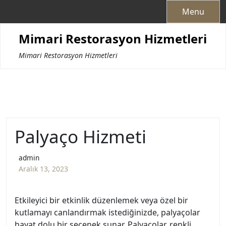
Skip
Menu
to
content
Mimari Restorasyon Hizmetleri
Mimari Restorasyon Hizmetleri
Palyaço Hizmeti
admin
Aralık 13, 2023
Etkileyici bir etkinlik düzenlemek veya özel bir
kutlamayı canlandırmak istediğinizde, palyaçolar
hayat dolu bir seçenek sunar. Palyaçolar, renkli