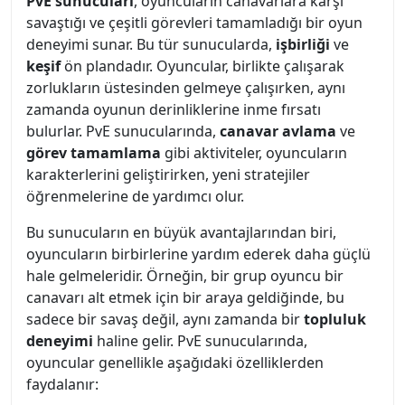
PvE sunucuları
, oyuncuların canavarlara karşı
savaştığı ve çeşitli görevleri tamamladığı bir oyun
deneyimi sunar. Bu tür sunucularda,
işbirliği
ve
keşif
ön plandadır. Oyuncular, birlikte çalışarak
zorlukların üstesinden gelmeye çalışırken, aynı
zamanda oyunun derinliklerine inme fırsatı
bulurlar. PvE sunucularında,
canavar avlama
ve
görev tamamlama
gibi aktiviteler, oyuncuların
karakterlerini geliştirirken, yeni stratejiler
öğrenmelerine de yardımcı olur.
Bu sunucuların en büyük avantajlarından biri,
oyuncuların birbirlerine yardım ederek daha güçlü
hale gelmeleridir. Örneğin, bir grup oyuncu bir
canavarı alt etmek için bir araya geldiğinde, bu
sadece bir savaş değil, aynı zamanda bir
topluluk
deneyimi
haline gelir. PvE sunucularında,
oyuncular genellikle aşağıdaki özelliklerden
faydalanır: