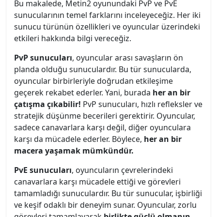
Bu makalede, Metin2 oyunundaki PvP ve PvE
sunucularının temel farklarını inceleyeceğiz. Her iki
sunucu türünün özellikleri ve oyuncular üzerindeki
etkileri hakkında bilgi vereceğiz.
PvP sunucuları
, oyuncular arası savaşların ön
planda olduğu sunuculardır. Bu tür sunucularda,
oyuncular birbirleriyle doğrudan etkileşime
geçerek rekabet ederler. Yani, burada
her an bir
çatışma çıkabilir!
PvP sunucuları, hızlı refleksler ve
stratejik düşünme becerileri gerektirir. Oyuncular,
sadece canavarlara karşı değil, diğer oyunculara
karşı da mücadele ederler. Böylece,
her an bir
macera yaşamak mümkündür.
PvE sunucuları
, oyuncuların çevrelerindeki
canavarlara karşı mücadele ettiği ve görevleri
tamamladığı sunuculardır. Bu tür sunucular, işbirliği
ve keşif odaklı bir deneyim sunar. Oyuncular, zorlu
görevleri tamamlayarak
birlikte güçlü olmanın