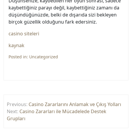
Düşünsenize, kaybedilen her oyun sonrası, sadece
kaybettiğiniz parayı değil, kaybettiğiniz zamanı da
düşündüğünüzde, belki de dışarıda sizi bekleyen
birçok güzellik olduğunu fark edersiniz.
casino siteleri
kaynak
Posted in:
Uncategorized
Yazı
Previous:
Casino Zararlarını Anlamak ve Çıkış Yolları
gezinmesi
Next:
Casino Zararları ile Mücadelede Destek
Grupları