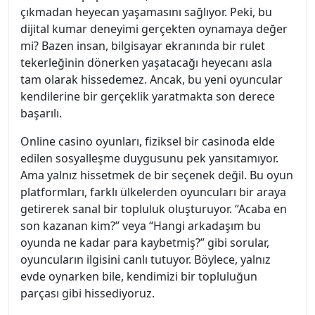
çıkmadan heyecan yaşamasını sağlıyor. Peki, bu
dijital kumar deneyimi gerçekten oynamaya değer
mi? Bazen insan, bilgisayar ekranında bir rulet
tekerleğinin dönerken yaşatacağı heyecanı asla
tam olarak hissedemez. Ancak, bu yeni oyuncular
kendilerine bir gerçeklik yaratmakta son derece
başarılı.
Online casino oyunları, fiziksel bir casinoda elde
edilen sosyalleşme duygusunu pek yansıtamıyor.
Ama yalnız hissetmek de bir seçenek değil. Bu oyun
platformları, farklı ülkelerden oyuncuları bir araya
getirerek sanal bir topluluk oluşturuyor. “Acaba en
son kazanan kim?” veya “Hangi arkadaşım bu
oyunda ne kadar para kaybetmiş?” gibi sorular,
oyuncuların ilgisini canlı tutuyor. Böylece, yalnız
evde oynarken bile, kendimizi bir topluluğun
parçası gibi hissediyoruz.