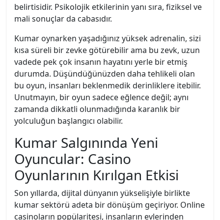
belirtisidir. Psikolojik etkilerinin yanı sıra, fiziksel ve
mali sonuçlar da cabasıdır.
Kumar oynarken yaşadığınız yüksek adrenalin, sizi
kısa süreli bir zevke götürebilir ama bu zevk, uzun
vadede pek çok insanın hayatını yerle bir etmiş
durumda. Düşündüğünüzden daha tehlikeli olan
bu oyun, insanları beklenmedik derinliklere itebilir.
Unutmayın, bir oyun sadece eğlence değil; aynı
zamanda dikkatli olunmadığında karanlık bir
yolculuğun başlangıcı olabilir.
Kumar Salgınında Yeni
Oyuncular: Casino
Oyunlarının Kırılgan Etkisi
Son yıllarda, dijital dünyanın yükselişiyle birlikte
kumar sektörü adeta bir dönüşüm geçiriyor. Online
casinoların popülaritesi, insanların evlerinden