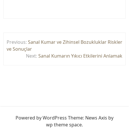
Yazı
Previous:
Sanal Kumar ve Zihinsel Bozukluklar Riskler
gezinmesi
ve Sonuçlar
Next:
Sanal Kumarın Yıkıcı Etkilerini Anlamak
Powered by WordPress
Theme: News Axis by
wp theme space
.