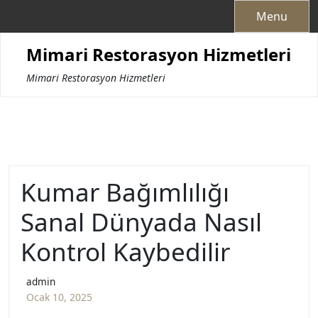
Skip
Menu
to
content
Mimari Restorasyon Hizmetleri
Mimari Restorasyon Hizmetleri
Kumar Bağımlılığı
Sanal Dünyada Nasıl
Kontrol Kaybedilir
admin
Ocak 10, 2025