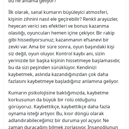
bu ne anlama geliyor?
İlk olarak, sanal kumarın büyüleyici atmosferi,
kişinin zihnini nasıl ele geçirebilir? Renkli arayüzler,
heyecan verici ses efektleri ve bonus kazanma
olasılığı, oyuncuları hemen içine çekiyor. Bir rakip
gibi hissediyorsunuz; kazanmanın efsanevi bir
zevki var. Ama bir süre sonra, oyun başındaki kişi
siz değil, oyun oluyor. Kontrol kaybı anı, sizin
yerinizde bir başka kişinin hissetmeye başlamasıdır,
bu da sizi peşinden sürüklüyor. Kendinizi
kaybetmek, aslında kazandığınızdan çok daha
fazlasını kaybetmeye başladığınız anlamına geliyor.
Kumarın psikolojisine baktığımızda, kaybetme
korkusunun da büyük bir rolü olduğunu
görüyoruz. Kaybettikçe, kaybettikçe daha fazla
oynama isteği artıyor. Bu, kısır döngü olarak
adlandırabileceğimiz bir duruma yol açıyor. Ne
zaman duracağını bilmek zorlaşıyor. İnsanoğlunun