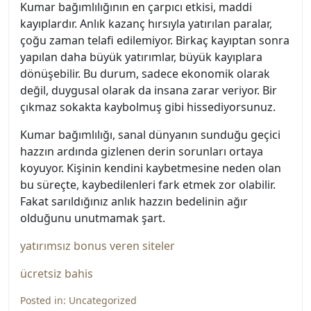
Kumar bağımlılığının en çarpıcı etkisi, maddi
kayıplardır. Anlık kazanç hırsıyla yatırılan paralar,
çoğu zaman telafi edilemiyor. Birkaç kayıptan sonra
yapılan daha büyük yatırımlar, büyük kayıplara
dönüşebilir. Bu durum, sadece ekonomik olarak
değil, duygusal olarak da insana zarar veriyor. Bir
çıkmaz sokakta kaybolmuş gibi hissediyorsunuz.
Kumar bağımlılığı, sanal dünyanın sunduğu geçici
hazzın ardında gizlenen derin sorunları ortaya
koyuyor. Kişinin kendini kaybetmesine neden olan
bu süreçte, kaybedilenleri fark etmek zor olabilir.
Fakat sarıldığınız anlık hazzın bedelinin ağır
olduğunu unutmamak şart.
yatırımsız bonus veren siteler
ücretsiz bahis
Posted in:
Uncategorized