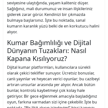
seviyesine ulaştığında, yaşam kaliteniz düşer.
Sağlığınız, mali durumunuz ve insan ilişkileriniz
giderek zarar görür. Kendinizi bir çıkmazda
bulmaya başlarsınız. İşte bu noktada, sanal
kumarın karanlık yüzü belki de en korkutucu halini
alıyor.
Kumar Bağımlılığı ve Dijital
Dünyanın Tuzakları: Nasıl
Kapana Kısılıyoruz?
Dijital kumar platformları, kullanıcılara sürekli
olarak çekici teklifler sunuyor. Ücretsiz bonuslar,
canlı yayınlar ve heyecan verici oyunlar; bu cazibeyi
artıran unsurlar arasında yer alıyor. Ancak bütün
bunlar, kontrolü kaybetmeyi çok kolay hale
getiriyor. Bir gece eğlenmek amacıyla başladığınız
oyun, farkına varmadan sizi içine çekebilir. İşte bu
noktada, “Bir likit akışın içindeyim!” hissi kapınızı