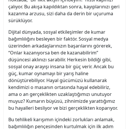
çalıyor. Bu akışa kapıldıktan sonra, kayıplarınızı geri
kazanma arzusu, sizi daha da derin bir uçuruma
sürüklüyor.
Dijital dünyada, sosyal etkileşimler de kumar
bağımlılığını besleyen bir faktör. Sosyal medya
üzerinden arkadaşlarınızın başarılarını görerek,
“Onlar kazanıyorsa ben de kazanabilirim”
düşüncesi aklınızı sarabilir. Herkesin bildiği gibi,
sosyal onay arayışı insana bir güç verir. Ancak bu
güç, kumar oynamayı bir yarış haline
dönüştürebiliyor. Hayal gücümüzü kullanarak
kendimizi o masanın ortasında hayal edebiliriz,
ama o an gerçeklikten uzaklaştığımızı unutuyor
muyuz? Kumarın büyüsü, zihnimizde yarattığımız
bu hayalleri besliyor ve bizi gerçeklikten koparıyor.
Bu tehlikeli karışımın içindeki zorlukları anlamak,
bağımlılığın pençesinden kurtulmak için ilk adım