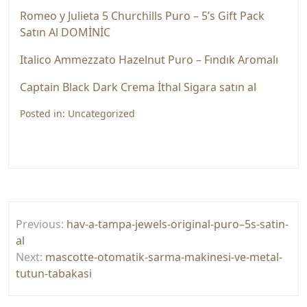
Romeo y Julieta 5 Churchills Puro – 5’s Gift Pack
Satın Al DOMİNİC
Italico Ammezzato Hazelnut Puro – Fındık Aromalı
Captain Black Dark Crema İthal Sigara satın al
Posted in:
Uncategorized
Yazı
Previous:
hav-a-tampa-jewels-original-puro–5s-satin-
gezinmesi
al
Next:
mascotte-otomatik-sarma-makinesi-ve-metal-
tutun-tabakasi