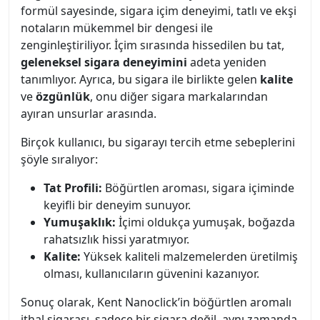
formül sayesinde, sigara içim deneyimi, tatlı ve ekşi
notaların mükemmel bir dengesi ile
zenginleştiriliyor. İçim sırasında hissedilen bu tat,
geleneksel sigara deneyimini
adeta yeniden
tanımlıyor. Ayrıca, bu sigara ile birlikte gelen
kalite
ve
özgünlük
, onu diğer sigara markalarından
ayıran unsurlar arasında.
Birçok kullanıcı, bu sigarayı tercih etme sebeplerini
şöyle sıralıyor:
Tat Profili:
Böğürtlen aroması, sigara içiminde
keyifli bir deneyim sunuyor.
Yumuşaklık:
İçimi oldukça yumuşak, boğazda
rahatsızlık hissi yaratmıyor.
Kalite:
Yüksek kaliteli malzemelerden üretilmiş
olması, kullanıcıların güvenini kazanıyor.
Sonuç olarak, Kent Nanoclick’in böğürtlen aromalı
ithal sigarası, sadece bir sigara değil, aynı zamanda