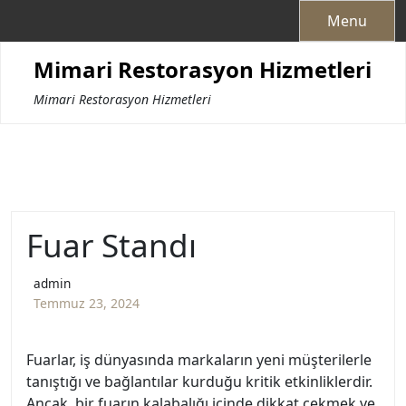
Skip
Menu
to
content
Mimari Restorasyon Hizmetleri
Mimari Restorasyon Hizmetleri
Fuar Standı
admin
Temmuz 23, 2024
Fuarlar, iş dünyasında markaların yeni müşterilerle
tanıştığı ve bağlantılar kurduğu kritik etkinliklerdir.
Ancak, bir fuarın kalabalığı içinde dikkat çekmek ve