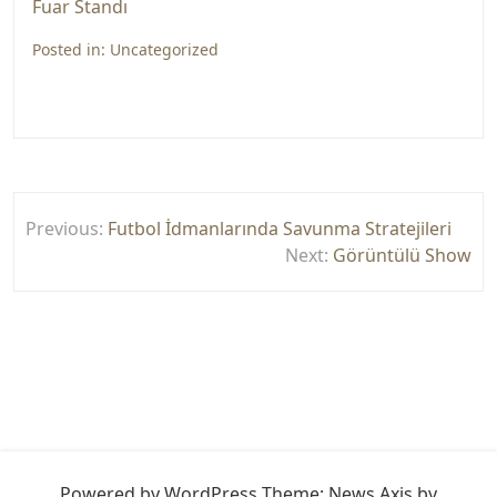
Fuar Standı
Posted in:
Uncategorized
Yazı
Previous:
Futbol İdmanlarında Savunma Stratejileri
gezinmesi
Next:
Görüntülü Show
Powered by WordPress
Theme: News Axis by