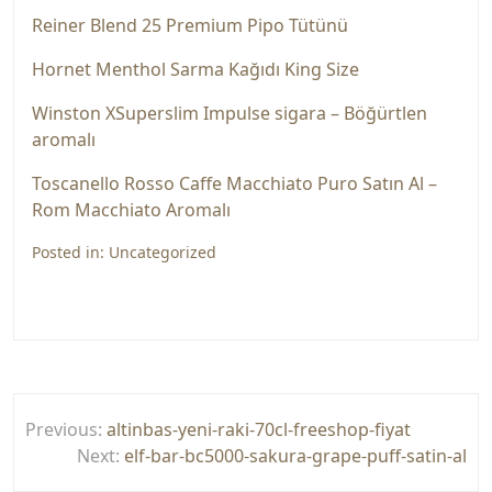
Reiner Blend 25 Premium Pipo Tütünü
Hornet Menthol Sarma Kağıdı King Size
Winston XSuperslim Impulse sigara – Böğürtlen
aromalı
Toscanello Rosso Caffe Macchiato Puro Satın Al –
Rom Macchiato Aromalı
Posted in:
Uncategorized
Yazı
Previous:
altinbas-yeni-raki-70cl-freeshop-fiyat
gezinmesi
Next:
elf-bar-bc5000-sakura-grape-puff-satin-al