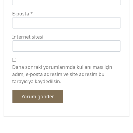
E-posta
*
İnternet sitesi
Daha sonraki yorumlarımda kullanılması için
adım, e-posta adresim ve site adresim bu
tarayıcıya kaydedilsin.