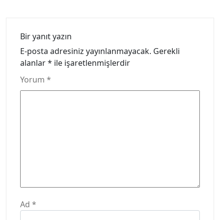
Bir yanıt yazın
E-posta adresiniz yayınlanmayacak.
Gerekli
alanlar
*
ile işaretlenmişlerdir
Yorum
*
Ad
*