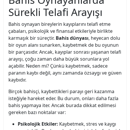
Sürekli Telafi Arayışı
Bahis oynayan bireylerin kayıplarını telafi etme
çabaları, psikolojik ve finansal etkileriyle birlikte
karmaşık bir süreçtir.
Bahis dünyası
, heyecan dolu
bir oyun alanı sunarken, kaybetmek de bu oyunun
bir parçasıdır. Ancak, kayıplar sonrası yaşanan telafi
arayışı, çoğu zaman daha büyük sorunlara yol
açabilir. Neden mi? Çünkü kaybetmek, sadece
paranın kaybı değil, aynı zamanda özsaygı ve güven
kaybıdır.
Birçok bahisçi, kaybettikleri parayı geri kazanma
isteğiyle hareket eder. Bu durum, onları daha fazla
bahis yapmaya iter. Ancak burada dikkat edilmesi
gereken bazı noktalar var:
Psikolojik Etkiler:
Kaybetmek, stres ve kaygı