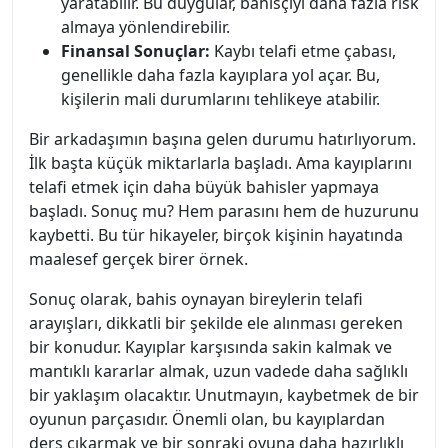
yaratabilir. Bu duygular, bahisçiyi daha fazla risk
almaya yönlendirebilir.
Finansal Sonuçlar:
Kaybı telafi etme çabası,
genellikle daha fazla kayıplara yol açar. Bu,
kişilerin mali durumlarını tehlikeye atabilir.
Bir arkadaşımın başına gelen durumu hatırlıyorum.
İlk başta küçük miktarlarla başladı. Ama kayıplarını
telafi etmek için daha büyük bahisler yapmaya
başladı. Sonuç mu? Hem parasını hem de huzurunu
kaybetti. Bu tür hikayeler, birçok kişinin hayatında
maalesef gerçek birer örnek.
Sonuç olarak, bahis oynayan bireylerin telafi
arayışları, dikkatli bir şekilde ele alınması gereken
bir konudur. Kayıplar karşısında sakin kalmak ve
mantıklı kararlar almak, uzun vadede daha sağlıklı
bir yaklaşım olacaktır. Unutmayın, kaybetmek de bir
oyunun parçasıdır. Önemli olan, bu kayıplardan
ders çıkarmak ve bir sonraki oyuna daha hazırlıklı