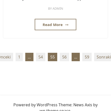
BY
ADMIN
Read More
Yazı
nceki
1
…
54
55
56
…
59
Sonraki
sayfalaması
Powered by WordPress
Theme: News Axis by
wp theme space
.