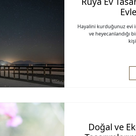
Rüya Ev Tasar
Evl
Hayalini kurduğunuz evi 
ve heyecanlandığı bir
kiş
Doğal ve Ek