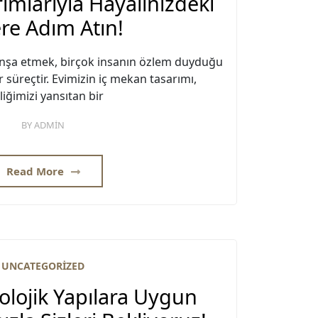
ımlarıyla Hayalinizdeki
ere Adım Atın!
inşa etmek, birçok insanın özlem duyduğu
 süreçtir. Evimizin iç mekan tasarımı,
iliğimizi yansıtan bir
BY
ADMIN
Read More
UNCATEGORIZED
olojik Yapılara Uygun