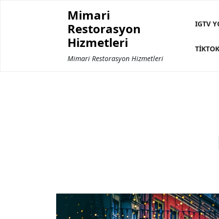
Skip
Mimari
to
IGTV Y
Restorasyon
content
Hizmetleri
TIKTOK
Mimari Restorasyon Hizmetleri