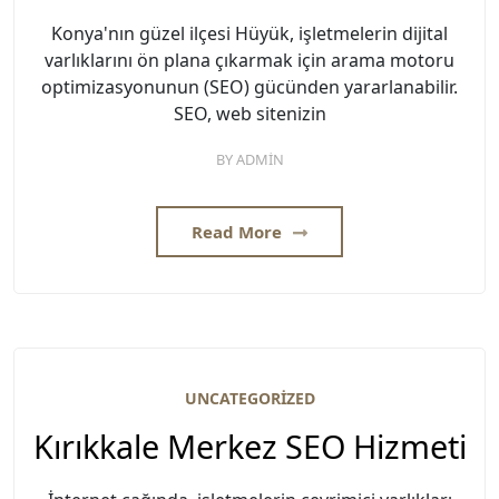
Konya'nın güzel ilçesi Hüyük, işletmelerin dijital
varlıklarını ön plana çıkarmak için arama motoru
optimizasyonunun (SEO) gücünden yararlanabilir.
SEO, web sitenizin
BY
ADMIN
Read More
UNCATEGORIZED
Kırıkkale Merkez SEO Hizmeti