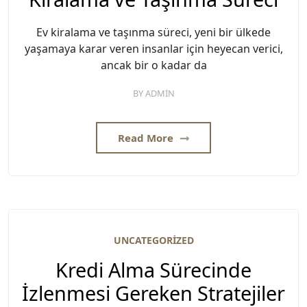
Ev kiralama ve taşınma süreci, yeni bir ülkede
yaşamaya karar veren insanlar için heyecan verici,
ancak bir o kadar da
BY
ADMIN
Read More
UNCATEGORIZED
Kredi Alma Sürecinde
İzlenmesi Gereken Stratejiler