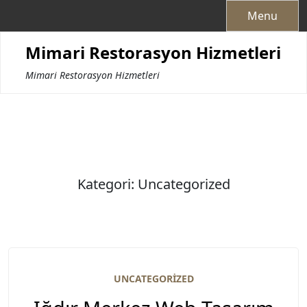
Skip
Menu
to
content
Mimari Restorasyon Hizmetleri
Mimari Restorasyon Hizmetleri
Kategori:
Uncategorized
UNCATEGORIZED