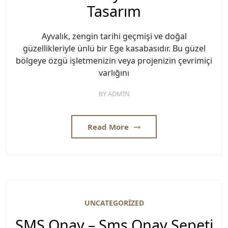
Tasarım
Ayvalık, zengin tarihi geçmişi ve doğal
güzellikleriyle ünlü bir Ege kasabasıdır. Bu güzel
bölgeye özgü işletmenizin veya projenizin çevrimiçi
varlığını
BY
ADMIN
Read More
UNCATEGORIZED
SMS Onay – Sms Onay Sepeti