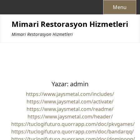
Skip
Menu
to
content
Mimari Restorasyon Hizmetleri
Mimari Restorasyon Hizmetleri
Yazar:
admin
https://www.jaysmetal.com/includes/
https://www.jaysmetal.com/activate/
https://www.jaysmetal.com/readme/
https://www.jaysmetal.com/header/
https://tuclogifuturo.quorrapp.com/doc/pkvgames/
https://tuclogifuturo.quorrapp.com/doc/bandarqq/
https://tuclogifuturo.quorrapp.com/doc/dominoqq/