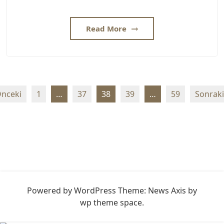
Read More
Yazı
nceki
1
…
37
38
39
…
59
Sonraki
sayfalaması
Powered by WordPress
Theme: News Axis by
wp theme space
.