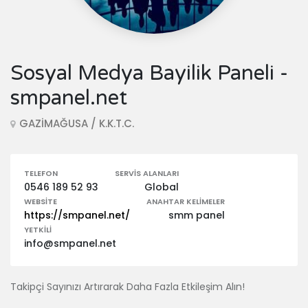
Sosyal Medya Bayilik Paneli -
smpanel.net
GAZİMAĞUSA / K.K.T.C.
TELEFON
SERVIS ALANLARI
0546 189 52 93
Global
WEBSITE
ANAHTAR KELIMELER
https://smpanel.net/
smm panel
YETKILI
info@smpanel.net
Takipçi Sayınızı Artırarak Daha Fazla Etkileşim Alın!