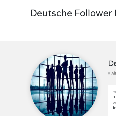
Deutsche Follower 
De
A
T
+
A
I