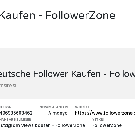
Kaufen - FollowerZone
utsche Follower Kaufen - Follo
lmanya
ELEFON
SERVIS ALANLARI
WEBSITE
496936603462
Almanya
https://www.followerzone.
NAHTAR KELIMELER
YETKILI
nstagram Views Kaufen - FollowerZone
FollowerZone