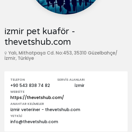
izmir pet kuaför -
thevetshub.com
Yalı, Mithatpaşa Cd. No:453, 35310 Güzelbahçe/
İzmir, Türkiye
TELEFON
SERVIS ALANLARI
+90 543 838 74 82
İzmir
WEBSITE
https://thevetshub.com/
ANAHTAR KELIMELER
izmir veteriner - thevetshub.com
YETKILI
info@thevetshub.com