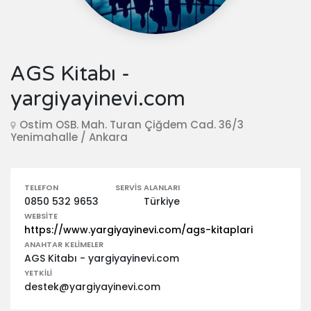
AGS Kitabı -
yargiyayinevi.com
Ostim OSB. Mah. Turan Çiğdem Cad. 36/3
Yenimahalle / Ankara
TELEFON
SERVIS ALANLARI
0850 532 9653
Türkiye
WEBSITE
https://www.yargiyayinevi.com/ags-kitaplari
ANAHTAR KELIMELER
AGS Kitabı - yargiyayinevi.com
YETKILI
destek@yargiyayinevi.com